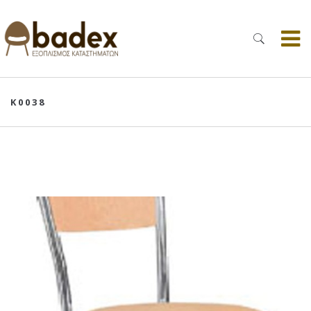
Κ0038