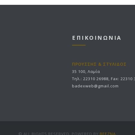
ΕΠΙΚΟΙΝΩΝΙΑ
ΠΡΟΥΣΣΗΣ & ΣΤΥΛΙΔΟΣ
35 100, Λαμία
Τηλ.: 22310 26988, Fax: 22310
badexweb@gmail.com
© ALL RIGHTS RESERVED. POWERED BY
BEEZNA
.