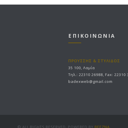
ΕΠΙΚΟΙΝΩΝΙΑ
ΠΡΟΥΣΣΗΣ & ΣΤΥΛΙΔΟΣ
35 100, Λαμία
Τηλ.: 22310 26988, Fax: 22310
badexweb@gmail.com
© ALL RIGHTS RESERVED. POWERED BY
BEEZNA
.